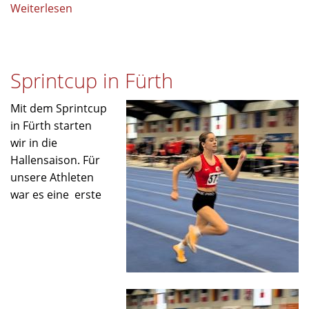
Weiterlesen
über
Sportlerehrung
des
AK
Sprintcup in Fürth
Schule
und
Mit dem Sprintcup
Sport
in Fürth starten
des
wir in die
Landkreises
Hallensaison. Für
Tirschenreuth
unsere Athleten
war es eine erste