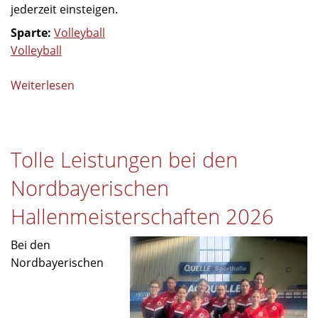
jederzeit einsteigen.
Sparte:
Volleyball
Volleyball
Weiterlesen
über
Viel
los
beim
Tolle Leistungen bei den
Volleyball
2026
Nordbayerischen
Hallenmeisterschaften 2026
Bei den
Nordbayerischen