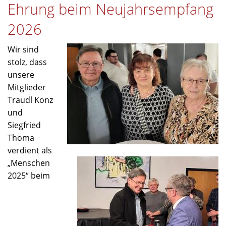
Ehrung beim Neujahrsempfang
den
Nordbayerischen
2026
Hallenmeisterschaften
2026
Wir sind
stolz, dass
unsere
Mitglieder
Traudl Konz
und
Siegfried
Thoma
verdient als
„Menschen
2025“ beim