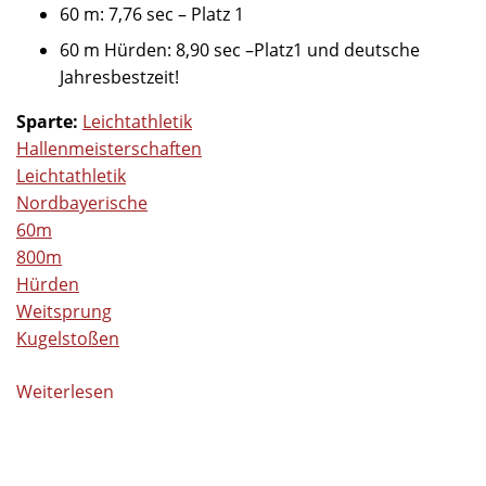
60 m: 7,76 sec – Platz 1
60 m Hürden: 8,90 sec –Platz1 und deutsche
Jahresbestzeit!
Sparte:
Leichtathletik
Hallenmeisterschaften
Leichtathletik
Nordbayerische
60m
800m
Hürden
Weitsprung
Kugelstoßen
Weiterlesen
über
Tolle
Leistungen
bei