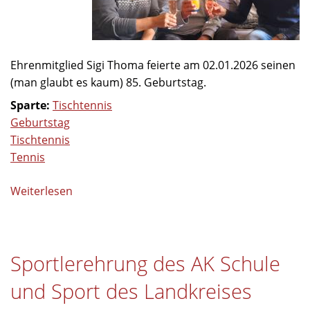
Ehrenmitglied Sigi Thoma feierte am 02.01.2026 seinen
(man glaubt es kaum) 85. Geburtstag.
Sparte:
Tischtennis
Geburtstag
Tischtennis
Tennis
Weiterlesen
über
85.
Geburtstag
unseres
Sportlerehrung des AK Schule
Ehrenmitglieds
Siegfried
und Sport des Landkreises
Thoma