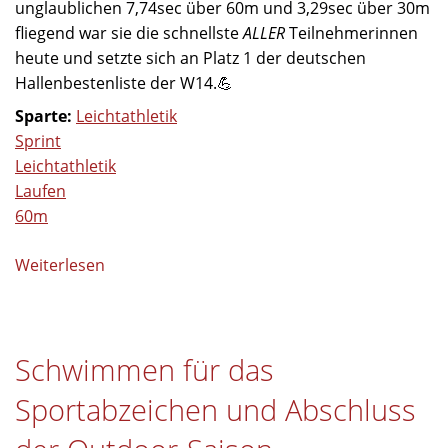
unglaublichen 7,74sec über 60m und 3,29sec über 30m
fliegend war sie die schnellste
ALLER
Teilnehmerinnen
heute und setzte sich an Platz 1 der deutschen
Hallenbestenliste der W14.💪
Sparte:
Leichtathletik
Sprint
Leichtathletik
Laufen
60m
Weiterlesen
über
Sprintcup
in
Fürth
Schwimmen für das
Sportabzeichen und Abschluss