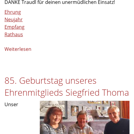
DANKE Traudl für deinen unermüdlichen Einsatz!
Ehrung
Neujahr
Empfang
Rathaus
Weiterlesen
über
Ehrung
beim
Neujahrsempfang
85. Geburtstag unseres
2026
Ehrenmitglieds Siegfried Thoma
Unser