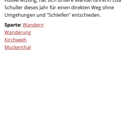
Schuller dieses Jahr für einen direkten Weg ohne
Umgehungen und "Schleifen" entschieden.
Sparte:
Wandern
Wanderung
Kirchweih
Muckenthal
Weiterlesen
über
Kirwa-
Wanderung
2024
Ferienprogramm: Sportliches
Allerlei
Sportliches
Allerlei - so
nennen wir