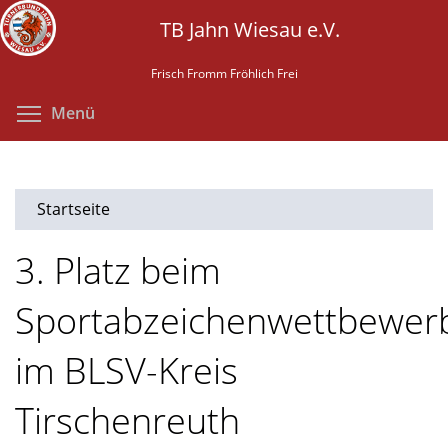
Direkt
TB Jahn Wiesau e.V.
zum
Inhalt
Frisch Fromm Fröhlich Frei
Menüsichtbarkeit umschalten
Menü
Startseite
3. Platz beim
Sportabzeichenwettbewer
im BLSV-Kreis
Tirschenreuth