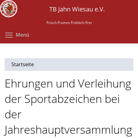
Direkt
TB Jahn Wiesau e.V.
zum
Inhalt
Frisch Fromm Fröhlich Frei
Menüsichtbarkeit umschalten
Menü
Startseite
Ehrungen und Verleihung
der Sportabzeichen bei
der
Jahreshauptversammlung