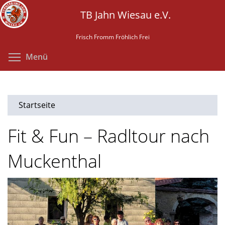
Direkt
TB Jahn Wiesau e.V.
zum
Inhalt
Frisch Fromm Fröhlich Frei
Menüsichtbarkeit umschalten
Menü
Startseite
Fit & Fun – Radltour nach
Muckenthal