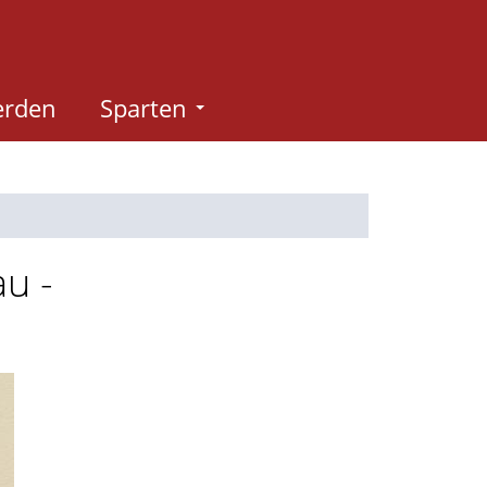
erden
Sparten
u -