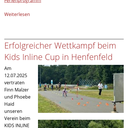
Ferienprogramm
Weiterlesen
über
TB
Jahn
Wiesau
Erfolgreicher Wettkampf beim
begeistert
Kinder
Kids Inline Cup in Henfenfeld
beim
Ferienprogramm
Am
der
12.07.2025
Gemeinde
vertraten
Wiesau
Finn Malzer
und Phoebe
Haid
unseren
Verein beim
KIDS INLINE