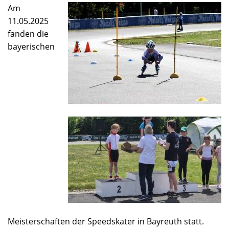
in
Am
Henfenfeld
11.05.2025
fanden die
bayerischen
Meisterschaften der Speedskater in Bayreuth statt.