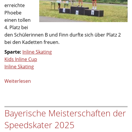
erreichte
Phoebe
einen tollen
4. Platz bei
den Schülerinnen B und Finn durfte sich über Platz 2
bei den Kadetten freuen.
Sparte:
Inline Skating
Kids Inline Cup
Inline Skating
Weiterlesen
über
Erfolgreicher
Wettkampf
beim
Bayerische Meisterschaften der
Kids
Inline
Speedskater 2025
Cup