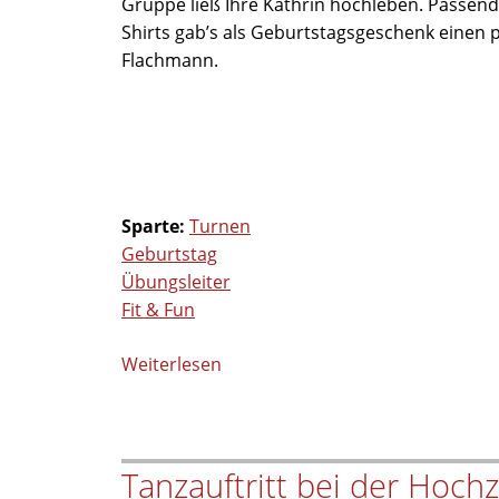
Gruppe ließ Ihre Kathrin hochleben. Passend
Shirts gab’s als Geburtstagsgeschenk einen
Flachmann.
Sparte:
Turnen
Geburtstag
Übungsleiter
Fit & Fun
Weiterlesen
über
Fit
&
Fun
Tanzauftritt bei der Hoch
feiern