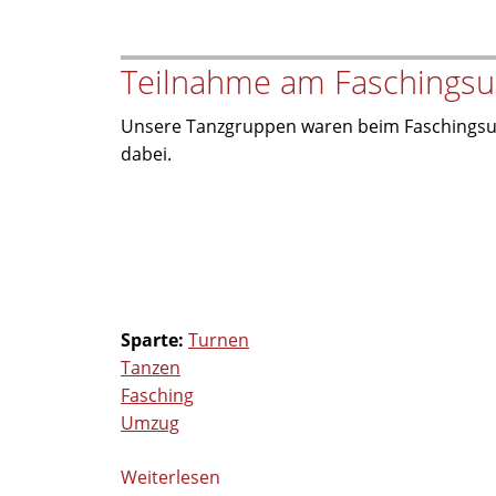
&
Fun
Teilnahme am Faschings
–
Radltour
Unsere Tanzgruppen waren beim Faschingsu
nach
dabei.
Muckenthal
Sparte:
Turnen
Tanzen
Fasching
Umzug
Weiterlesen
über