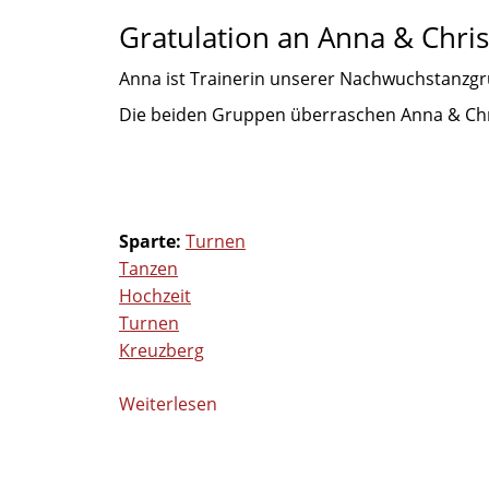
ihre
Gratulation an Anna & Chri
Übungsleiterin
Kathrin
Anna ist Trainerin unserer Nachwuchstanzg
Sturm
Die beiden Gruppen überraschen Anna & Chri
Sparte:
Turnen
Tanzen
Hochzeit
Turnen
Kreuzberg
Weiterlesen
über
Tanzauftritt
bei
der