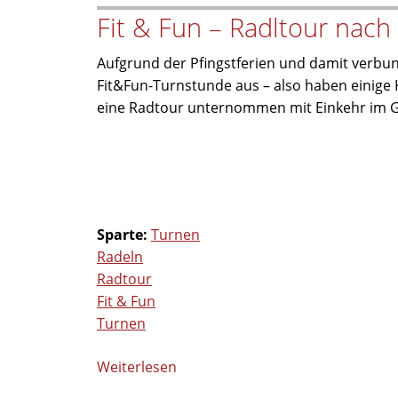
Fit & Fun – Radltour nac
Hochzeit
von
Aufgrund der Pfingstferien und damit verb
Anna
Fit&Fun-Turnstunde aus – also haben einige
&
eine Radtour unternommen mit Einkehr im Ga
Christoph
Sparte:
Turnen
Radeln
Radtour
Fit & Fun
Turnen
Weiterlesen
über
Fit