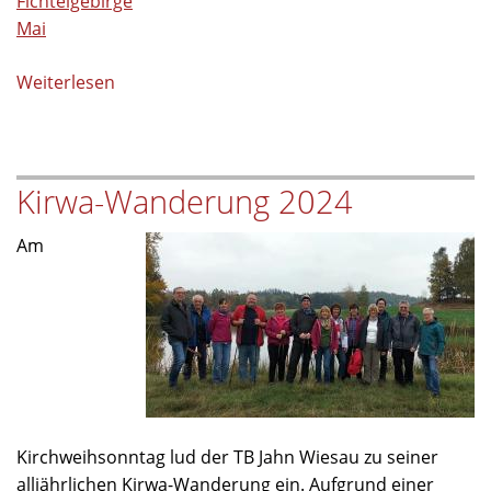
Fichtelgebirge
Mai
Weiterlesen
über
Traumwetter
bei
der
Kirwa-Wanderung 2024
diesjährigen
Maiwanderung
Am
Kirchweihsonntag lud der TB Jahn Wiesau zu seiner
alljährlichen Kirwa-Wanderung ein. Aufgrund einer