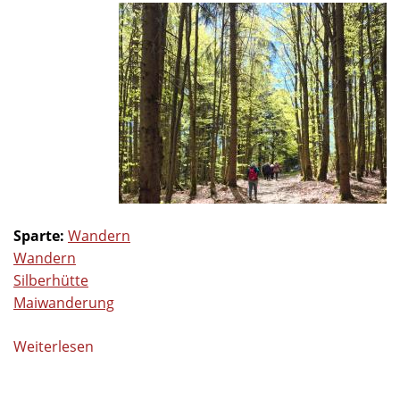
Sparte:
Wandern
Wandern
Silberhütte
Maiwanderung
Weiterlesen
über
Wanderung
am