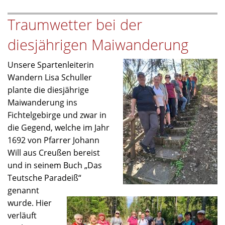
1.
Traumwetter bei der
Mai
2026
diesjährigen Maiwanderung
Unsere Spartenleiterin
Wandern Lisa Schuller
plante die diesjährige
Maiwanderung ins
Fichtelgebirge und zwar in
die Gegend, welche im Jahr
1692 von Pfarrer Johann
Will aus Creußen bereist
und in seinem Buch „Das
Teutsche Paradeiß“
genannt
wurde. Hier
verläuft