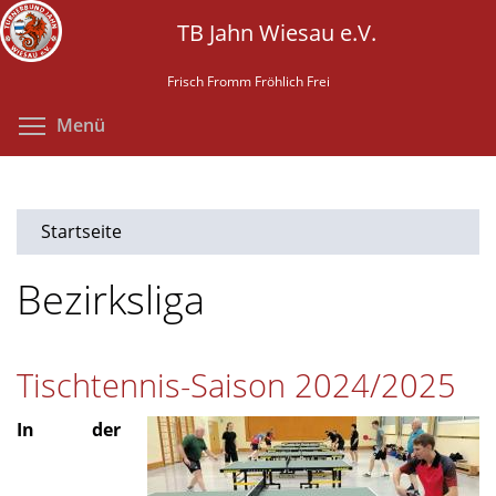
Direkt
TB Jahn Wiesau e.V.
zum
Inhalt
Frisch Fromm Fröhlich Frei
Menüsichtbarkeit umschalten
Menü
Startseite
Bezirksliga
Tischtennis-Saison 2024/2025
In der