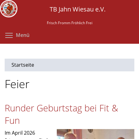
Direkt
TB Jahn Wiesau e.V.
zum
Inhalt
Frisch Fromm Fröhlich Frei
Menüsichtbarkeit umschalten
Menü
Startseite
Feier
Runder Geburtstag bei Fit &
Fun
Im April 2026