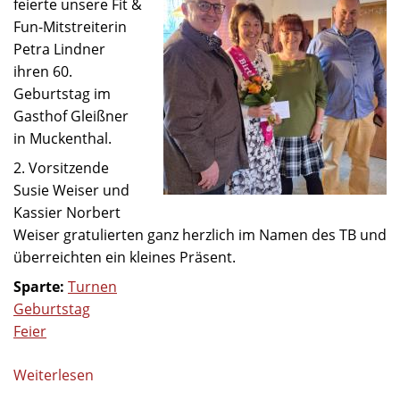
feierte unsere Fit &
Fun-Mitstreiterin
Petra Lindner
ihren 60.
Geburtstag im
Gasthof Gleißner
in Muckenthal.
2. Vorsitzende
Susie Weiser und
Kassier Norbert
Weiser gratulierten ganz herzlich im Namen des TB und
überreichten ein kleines Präsent.
Sparte:
Turnen
Geburtstag
Feier
Weiterlesen
über
Runder