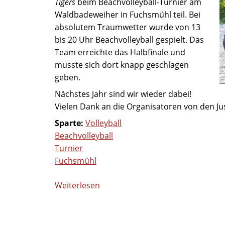
Tigers
beim Beachvolleyball-Turnier am
Waldbadeweiher in Fuchsmühl teil. Bei
absolutem Traumwetter wurde von 13
bis 20 Uhr Beachvolleyball gespielt. Das
Team erreichte das Halbfinale und
musste sich dort knapp geschlagen
geben.
Nächstes Jahr sind wir wieder dabei!
Vielen Dank an die Organisatoren von den Jus
Sparte:
Volleyball
Beachvolleyball
Turnier
Fuchsmühl
Weiterlesen
über
Volleyballer
beim
Beachvolleyball-