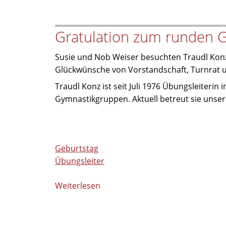
&
Fun
Gratulation zum runden 
feiern
ihre
Susie und Nob Weiser besuchten Traudl Konz
Übungsleiterin
Glückwünsche von Vorstandschaft, Turnrat u
Kathrin
Sturm
Traudl Konz ist seit Juli 1976 Übungsleiterin
Gymnastikgruppen. Aktuell betreut sie uns
Geburtstag
Übungsleiter
Weiterlesen
über
Gratulation
zum
runden