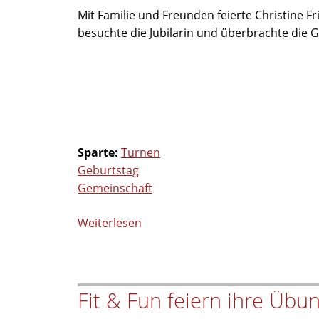
Mit Familie und Freunden feierte Christine Fr
Thoma
besuchte die Jubilarin und überbrachte die
Sparte:
Turnen
Geburtstag
Gemeinschaft
Weiterlesen
über
Herzlichen
Glückwunsch
zum
Fit & Fun feiern ihre Übun
70.
Geburtstag