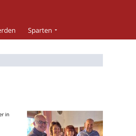
erden
Sparten
er in