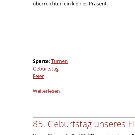
überreichten ein kleines Präsent.
Sparte:
Turnen
Geburtstag
Feier
Weiterlesen
über
Runder
Geburtstag
bei
85. Geburtstag unseres E
Fit
&