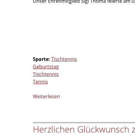
Unser Ehrenmitglied Sigi Thoma feierte am 0
Fun
Sparte:
Tischtennis
Geburtstag
Tischtennis
Tennis
Weiterlesen
über
85.
Geburtstag
unseres
Herzlichen Glückwunsch 
Ehrenmitglieds
Siegfried