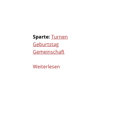
Sparte:
Turnen
Geburtstag
Gemeinschaft
Weiterlesen
über
Herzlichen
Glückwunsch
zum
70.
Geburtstag