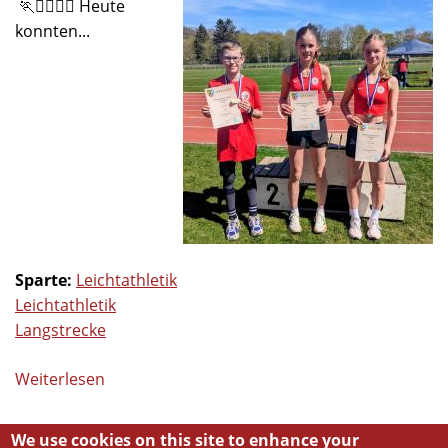
🏃🏃‍♀️🏃‍♀️ Heute
konnten...
Sparte:
Leichtathletik
Leichtathletik
Langstrecke
Weiterlesen
über
Erfolgreiche
Teilnahme
We use cookies on this site to enhance your