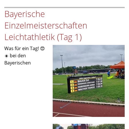
–
Bayerische
Tag
2
Einzelmeisterschaften
🏃‍♀️
🥇
Leichtathletik (Tag 1)
Was für ein Tag! 😍
☀️ bei den
Bayerischen