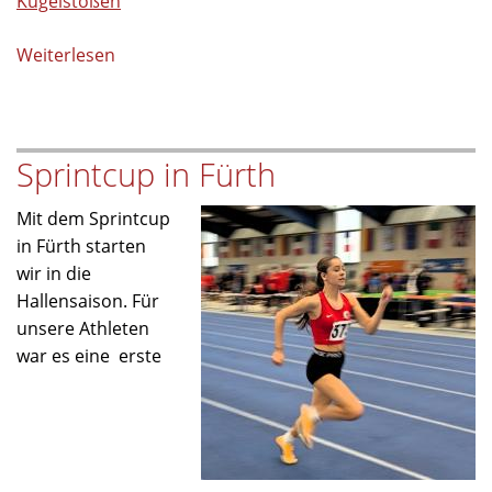
Kugelstoßen
Weiterlesen
über
Tolle
Leistungen
bei
Sprintcup in Fürth
den
Nordbayerischen
Mit dem Sprintcup
Hallenmeisterschaften
in Fürth starten
2026
wir in die
Hallensaison. Für
unsere Athleten
war es eine erste