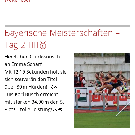
Gratulation
zum
Sepp-
Bayerische Meisterschaften –
Simon-
Preis
Tag 2 🏃‍♀️🥇
2025
Herzlichen Glückwunsch
an Emma Scharf!
Mit 12,19 Sekunden holt sie
sich souverän den Titel
über 80 m Hürden! 👏🔥
Luis Karl Busch erreicht
mit starken 34,90 m den 5.
Platz – tolle Leistung! 💪🎯