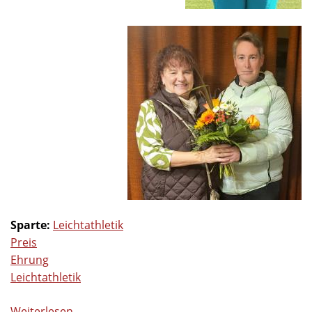
Sparte:
Leichtathletik
Preis
Ehrung
Leichtathletik
Weiterlesen
über