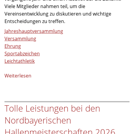
Viele Mitglieder nahmen teil, um die
Vereinsentwicklung zu diskutieren und wichtige
Entscheidungen zu treffen.
Jahreshauptversammlung
Versammlung
Ehrung
Sportabzeichen
Leichtathletik
Weiterlesen
über
Ehrungen
und
Verleihung
Tolle Leistungen bei den
der
Sportabzeichen
Nordbayerischen
bei
der
Hallenmeisterschaften 2026