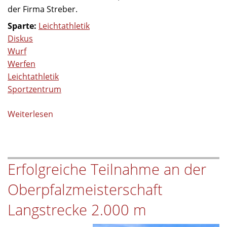
der Firma Streber.
Sparte:
Leichtathletik
Diskus
Wurf
Werfen
Leichtathletik
Sportzentrum
Weiterlesen
über
Einweihung
der
neuen
Erfolgreiche Teilnahme an der
Diskusanlage
Oberpfalzmeisterschaft
Langstrecke 2.000 m