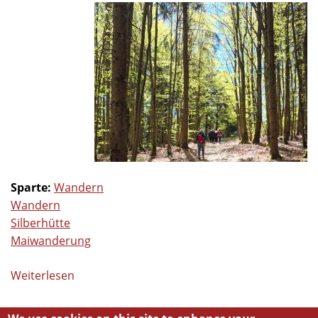
Sparte:
Wandern
Wandern
Silberhütte
Maiwanderung
Weiterlesen
über
Wanderung
am