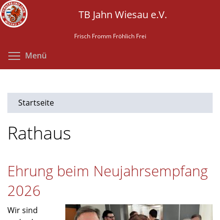
Direkt
TB Jahn Wiesau e.V.
zum
Inhalt
Frisch Fromm Fröhlich Frei
Menüsichtbarkeit umschalten
Menü
Startseite
Rathaus
Ehrung beim Neujahrsempfang
2026
Wir sind