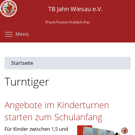
Direkt
TB Jahn Wiesau e.V.
zum
Inhalt
Frisch Fromm Fröhlich Frei
Menüsichtbarkeit umschalten
Menü
Startseite
Turntiger
Angebote im Kinderturnen
starten zum Schulanfang
Für Kinder zwischen 1,5 und